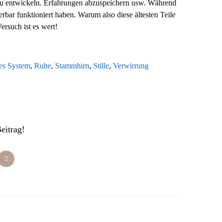
 zu entwickeln. Erfahrungen abzuspeichern usw. Während
rbar funktioniert haben. Warum also diese ältesten Teile
ersuch ist es wert!
es System
,
Ruhe
,
Stammhirn
,
Stille
,
Verwirrung
Beitrag!