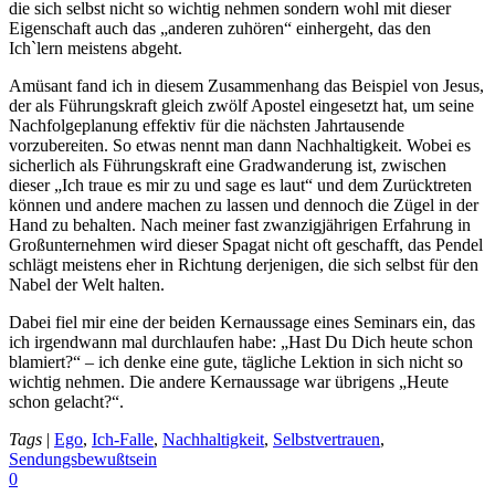
die sich selbst nicht so wichtig nehmen sondern wohl mit dieser
Eigenschaft auch das „anderen zuhören“ einhergeht, das den
Ich`lern meistens abgeht.
Amüsant fand ich in diesem Zusammenhang das Beispiel von Jesus,
der als Führungskraft gleich zwölf Apostel eingesetzt hat, um seine
Nachfolgeplanung effektiv für die nächsten Jahrtausende
vorzubereiten. So etwas nennt man dann Nachhaltigkeit. Wobei es
sicherlich als Führungskraft eine Gradwanderung ist, zwischen
dieser „Ich traue es mir zu und sage es laut“ und dem Zurücktreten
können und andere machen zu lassen und dennoch die Zügel in der
Hand zu behalten. Nach meiner fast zwanzigjährigen Erfahrung in
Großunternehmen wird dieser Spagat nicht oft geschafft, das Pendel
schlägt meistens eher in Richtung derjenigen, die sich selbst für den
Nabel der Welt halten.
Dabei fiel mir eine der beiden Kernaussage eines Seminars ein, das
ich irgendwann mal durchlaufen habe: „Hast Du Dich heute schon
blamiert?“ – ich denke eine gute, tägliche Lektion in sich nicht so
wichtig nehmen. Die andere Kernaussage war übrigens „Heute
schon gelacht?“.
Tags
|
Ego
,
Ich-Falle
,
Nachhaltigkeit
,
Selbstvertrauen
,
Sendungsbewußtsein
0