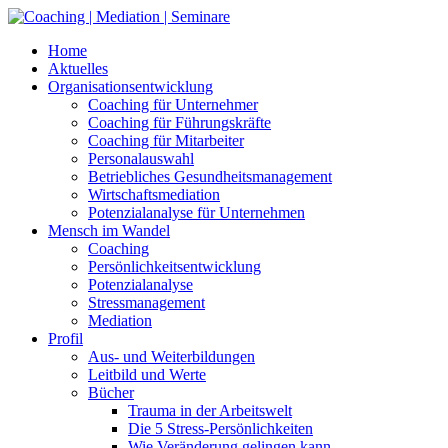
Skip
to
Home
content
Aktuelles
Organisationsentwicklung
Coaching für Unternehmer
Coaching für Führungskräfte
Coaching für Mitarbeiter
Personalauswahl
Betriebliches Gesundheitsmanagement
Wirtschaftsmediation
Potenzialanalyse für Unternehmen
Mensch im Wandel
Coaching
Persönlichkeitsentwicklung
Potenzialanalyse
Stressmanagement
Mediation
Profil
Aus- und Weiterbildungen
Leitbild und Werte
Bücher
Trauma in der Arbeitswelt
Die 5 Stress-Persönlichkeiten
Wie Veränderung gelingen kann