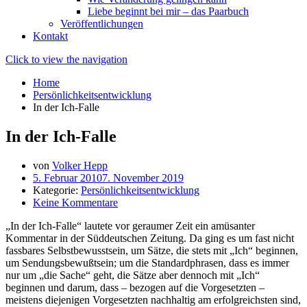
Liebe beginnt bei mir – das Paarbuch
Veröffentlichungen
Kontakt
Click to view the navigation
Home
Persönlichkeitsentwicklung
In der Ich-Falle
In der Ich-Falle
von
Volker Hepp
5. Februar 2010
7. November 2019
Kategorie:
Persönlichkeitsentwicklung
Keine Kommentare
„In der Ich-Falle“ lautete vor geraumer Zeit ein amüsanter
Kommentar in der Süddeutschen Zeitung. Da ging es um fast nicht
fassbares Selbstbewusstsein, um Sätze, die stets mit „Ich“ beginnen,
um Sendungsbewußtsein; um die Standardphrasen, dass es immer
nur um „die Sache“ geht, die Sätze aber dennoch mit „Ich“
beginnen und darum, dass – bezogen auf die Vorgesetzten –
meistens diejenigen Vorgesetzten nachhaltig am erfolgreichsten sind,