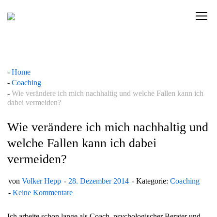
Skip
to
C
content
l
i
c
k
Home
t
Coaching
o
Wie verändere ich mich nachhaltig und welche Fallen kann ich
v
dabei vermeiden?
i
e
Wie verändere ich mich nachhaltig und
w
welche Fallen kann ich dabei
t
vermeiden?
h
e
n
von
Volker Hepp
28. Dezember 2014
Kategorie:
Coaching
a
Keine Kommentare
v
i
Ich arbeite schon lange als Coach, psychologischer Berater und