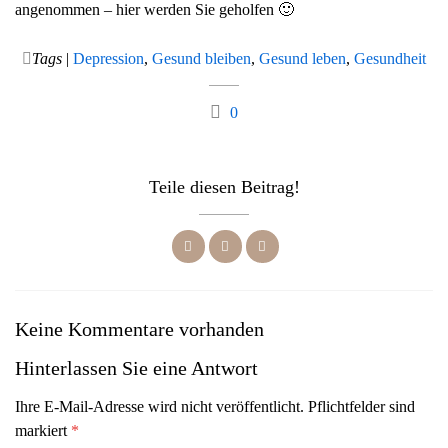
angenommen – hier werden Sie geholfen 🙂
g
a
Tags
|
Depression
,
Gesund bleiben
,
Gesund leben
,
Gesundheit
t
i
0
o
n
Teile diesen Beitrag!
Keine Kommentare vorhanden
Hinterlassen Sie eine Antwort
Ihre E-Mail-Adresse wird nicht veröffentlicht. Pflichtfelder sind
markiert
*