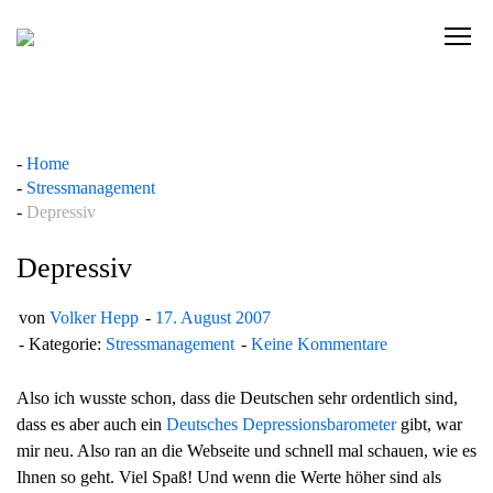
Skip
to
C
content
l
i
c
k
Home
t
Stressmanagement
o
Depressiv
v
i
Depressiv
e
w
von
Volker Hepp
17. August 2007
t
Kategorie:
Stressmanagement
Keine Kommentare
h
e
Also ich wusste schon, dass die Deutschen sehr ordentlich sind,
n
dass es aber auch ein
Deutsches Depressionsbarometer
gibt, war
a
mir neu. Also ran an die Webseite und schnell mal schauen, wie es
v
Ihnen so geht. Viel Spaß! Und wenn die Werte höher sind als
i