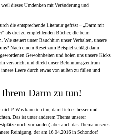
nd weil dieses Umdenken mit Veränderung und
rch die entsprechende Literatur gefräst – „Darm mit
“ als drei zu empfehlenden Bücher, die beim
. Wie steuert unser Bauchhirn unser Verhalten, unsere
uns? Nach einem Reset zum Beispiel schlägt dann
iebgewordenen Gewohnheiten und holen uns unsere Kicks
min verspricht und direkt unser Belohnunsgzentrum
e innere Leere durch etwas von außen zu füllen und
t Ihrem Darm zu tun!
cht? Was kann ich tun, damit ich es besser und
achten. Das ist unter anderem Thema unserer
 Restplätze noch vorhanden) aber auch das Thema unseres
ere Reinigung, der am 16.04.2016 in Schondorf