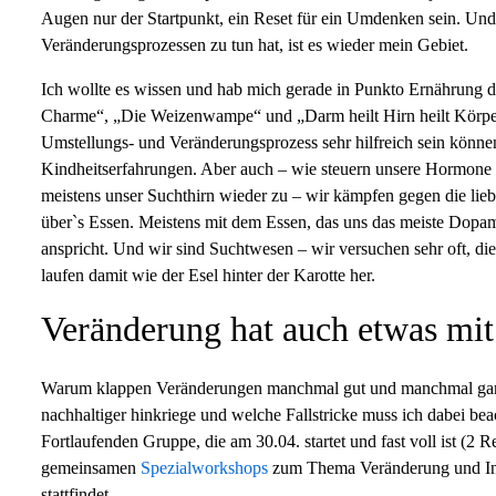
Augen nur der Startpunkt, ein Reset für ein Umdenken sein. U
Veränderungsprozessen zu tun hat, ist es wieder mein Gebiet.
Ich wollte es wissen und hab mich gerade in Punkto Ernährung du
Charme“, „Die Weizenwampe“ und „Darm heilt Hirn heilt Körper
Umstellungs- und Veränderungsprozess sehr hilfreich sein können
Kindheitserfahrungen. Aber auch – wie steuern unsere Hormone 
meistens unser Suchthirn wieder zu – wir kämpfen gegen die l
über`s Essen. Meistens mit dem Essen, das uns das meiste Dopa
anspricht. Und wir sind Suchtwesen – wir versuchen sehr oft, di
laufen damit wie der Esel hinter der Karotte her.
Veränderung hat auch etwas mi
Warum klappen Veränderungen manchmal gut und manchmal gar ni
nachhaltiger hinkriege und welche Fallstricke muss ich dabei be
Fortlaufenden Gruppe, die am 30.04. startet und fast voll ist (2
gemeinsamen
Spezialworkshops
zum Thema Veränderung und Inn
stattfindet.