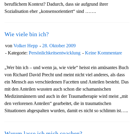
beruflichem Kontext? Dadurch, dass sie aufgrund ihrer
g
Sozialisation eher „konsensorientiert“ sind …….
a
t
i
Wie viele bin ich?
o
n
von
Volker Hepp
28. Oktober 2009
Kategorie:
Persönlichkeitsentwicklung
Keine Kommentare
„Wer bin ich – und wenn ja, wie viele“ heisst ein amüsantes Buch
von Richard David Precht und meint nicht viel anderes, als dass
ein Mensch aus verschiedenen Facetten und Anteilen besteht. Das
mit den Anteilen wussten auch schon die schamanischen
Medizinmännern und auch in der Traumatherapie wird meist „mit
den verlorenen Anteilen“ gearbeitet, die in traumatischen
Situationen abgespalten wurden, damit es nicht so schlimm ist…..
Warum lasse ich mich coachen?