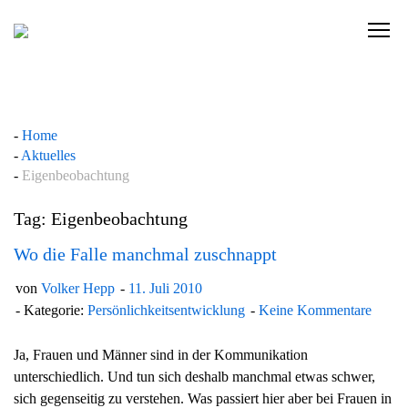
Skip
to
C
content
l
i
c
k
Home
t
Aktuelles
o
Eigenbeobachtung
v
i
Tag: Eigenbeobachtung
e
w
Wo die Falle manchmal zuschnappt
t
von
Volker Hepp
11. Juli 2010
h
Kategorie:
Persönlichkeitsentwicklung
Keine Kommentare
e
n
Ja, Frauen und Männer sind in der Kommunikation
a
unterschiedlich. Und tun sich deshalb manchmal etwas schwer,
v
sich gegenseitig zu verstehen. Was passiert hier aber bei Frauen in
i