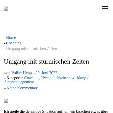
Skip
to
C
content
l
i
c
k
Home
t
Coaching
o
Umgang mit stürmischen Zeiten
v
i
Umgang mit stürmischen Zeiten
e
w
von
Volker Hepp
20. Juni 2022
t
Kategorie:
Coaching
/
Persönlichkeitsentwicklung
/
h
Stressmanagement
e
Keine Kommentare
n
a
v
Ich greife die derzeitige Situation auf, um ein bisschen etwas über
i