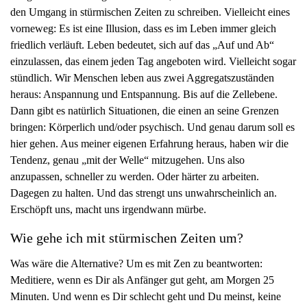
den Umgang in stürmischen Zeiten zu schreiben. Vielleicht eines
g
vorneweg: Es ist eine Illusion, dass es im Leben immer gleich
a
friedlich verläuft. Leben bedeutet, sich auf das „Auf und Ab“
t
einzulassen, das einem jeden Tag angeboten wird. Vielleicht sogar
i
stündlich. Wir Menschen leben aus zwei Aggregatszuständen
o
heraus: Anspannung und Entspannung. Bis auf die Zellebene.
n
Dann gibt es natürlich Situationen, die einen an seine Grenzen
bringen: Körperlich und/oder psychisch. Und genau darum soll es
hier gehen. Aus meiner eigenen Erfahrung heraus, haben wir die
Tendenz, genau „mit der Welle“ mitzugehen. Uns also
anzupassen, schneller zu werden. Oder härter zu arbeiten.
Dagegen zu halten. Und das strengt uns unwahrscheinlich an.
Erschöpft uns, macht uns irgendwann mürbe.
Wie gehe ich mit stürmischen Zeiten um?
Was wäre die Alternative? Um es mit Zen zu beantworten:
Meditiere, wenn es Dir als Anfänger gut geht, am Morgen 25
Minuten. Und wenn es Dir schlecht geht und Du meinst, keine