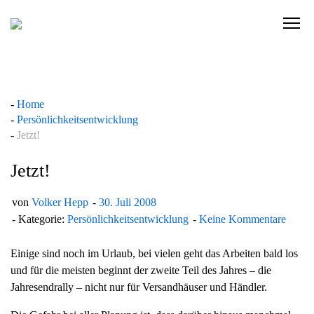
Skip
to
C
content
l
i
c
k
Home
t
Persönlichkeitsentwicklung
o
Jetzt!
v
i
Jetzt!
e
w
von
Volker Hepp
30. Juli 2008
t
Kategorie:
Persönlichkeitsentwicklung
Keine Kommentare
h
e
Einige sind noch im Urlaub, bei vielen geht das Arbeiten bald los
n
und für die meisten beginnt der zweite Teil des Jahres – die
a
Jahresendrally – nicht nur für Versandhäuser und Händler.
v
i