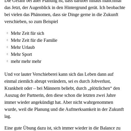
Die Gefahr bei aller Planung ist, dass darüber hinaus manchmal
g
das Jetzt, der Augenblick in den Hintergrund gerät. Ich beobachte
a
bei vielen das Phänomen, dass sie Dinge gerne in die Zukunft
t
verschieben, so zum Beispiel
i
Mehr Zeit für sich
o
Mehr Zeit für die Familie
n
Mehr Urlaub
Mehr Sport
mehr mehr mehr
Und vor lauter Verschieberei kann sich das Leben dann auf
einmal ziemlich abrupt verändern, sei es durch Jobverlust,
Krankheit oder – bei Männern beliebt, durch „plötzlichen“ den
Auszug der Partnerin, den diese schon die letzten zwei Jahre
immer wieder angekündigt hat. Aber nicht wahrgenommen
wurde, weil die Planung und die Aufmerksamkeit in der Zukunft
lag.
Eine gute Übung dazu ist, sich immer wieder in die Balance zu