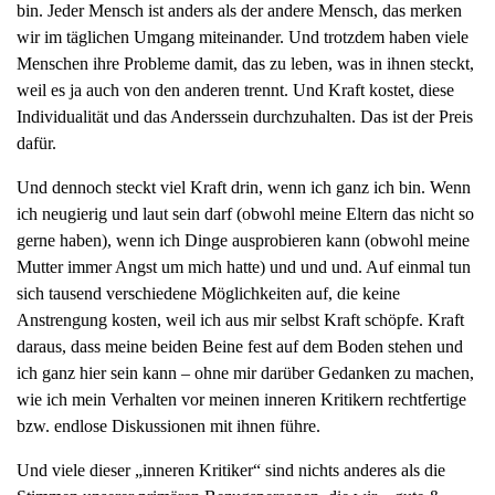
bin. Jeder Mensch ist anders als der andere Mensch, das merken
g
wir im täglichen Umgang miteinander. Und trotzdem haben viele
a
Menschen ihre Probleme damit, das zu leben, was in ihnen steckt,
t
weil es ja auch von den anderen trennt. Und Kraft kostet, diese
i
Individualität und das Anderssein durchzuhalten. Das ist der Preis
o
dafür.
n
Und dennoch steckt viel Kraft drin, wenn ich ganz ich bin. Wenn
ich neugierig und laut sein darf (obwohl meine Eltern das nicht so
gerne haben), wenn ich Dinge ausprobieren kann (obwohl meine
Mutter immer Angst um mich hatte) und und und. Auf einmal tun
sich tausend verschiedene Möglichkeiten auf, die keine
Anstrengung kosten, weil ich aus mir selbst Kraft schöpfe. Kraft
daraus, dass meine beiden Beine fest auf dem Boden stehen und
ich ganz hier sein kann – ohne mir darüber Gedanken zu machen,
wie ich mein Verhalten vor meinen inneren Kritikern rechtfertige
bzw. endlose Diskussionen mit ihnen führe.
Und viele dieser „inneren Kritiker“ sind nichts anderes als die