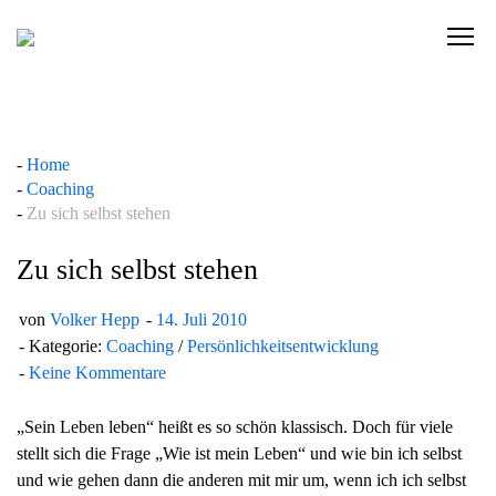
Skip
to
C
content
l
i
c
k
Home
t
Coaching
o
Zu sich selbst stehen
v
i
Zu sich selbst stehen
e
w
von
Volker Hepp
14. Juli 2010
t
Kategorie:
Coaching
/
Persönlichkeitsentwicklung
h
Keine Kommentare
e
n
„Sein Leben leben“ heißt es so schön klassisch. Doch für viele
a
stellt sich die Frage „Wie ist mein Leben“ und wie bin ich selbst
v
und wie gehen dann die anderen mit mir um, wenn ich ich selbst
i